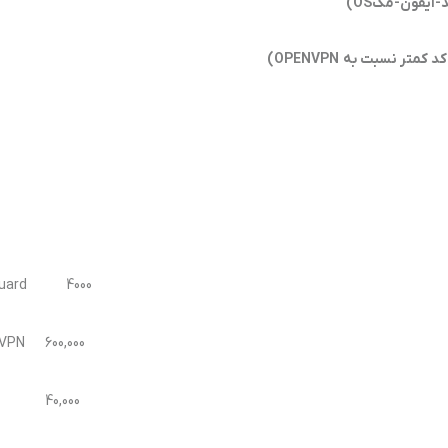
آیفون-مکOS)
guard 4000
600,000 OPENVPN
40,000 IPSEC