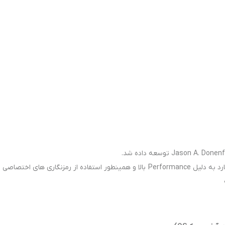
نسخه استیبل وایرگارد تو مارچ سال 2020 روانه بازار شد وایرگارد به دلیل Performance بالا و همینطور استفاده از رمزنگاری های اختصاصی