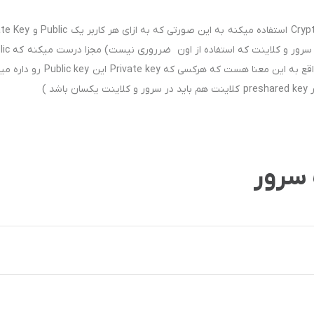
و همینطور یک Preshared key ( یک کلید ثابت مشک
key کلاینت در قسمت peer سمت سرور وارد میشه که درواقع به این معنا هست که هرکسی که te key
سرور