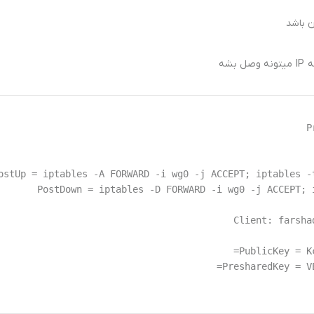
ن باشد
شه
PostDown = iptables -D FORWARD -i wg0 -j ACCEPT; 