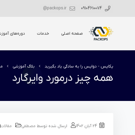
packops.ir@
09104610074
صفحه اصلی
خدمات
دوره‌های آموز
پکاپس - دواپس را به سادگی یاد بگیرید
بلاگ آموزشی
مق
همه چیز درمورد وایرگارد
24 آبان 1402
ارسال شده توسط
مصطفی
مقالات