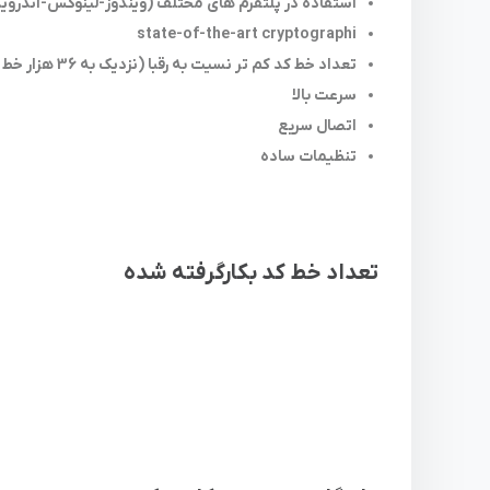
استفاده در پلتفرم های مختلف (ویندوز-لینوکس-اندروید-
state-of-the-art cryptographi
تعداد خط کد کم تر نسیت به رقبا (نزدیک به 36 هزار خط کد کمتر نسبت به OPENVPN)
سرعت بالا
اتصال سریع
تنظیمات ساده
تعداد خط کد بکارگرفته شده