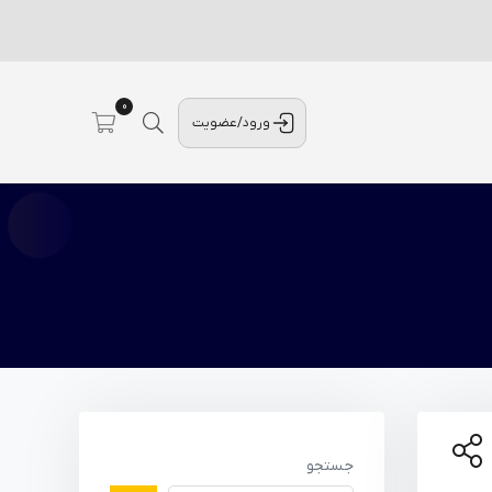
0
ورود/عضویت
جستجو