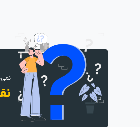
نمی‌د
نقش