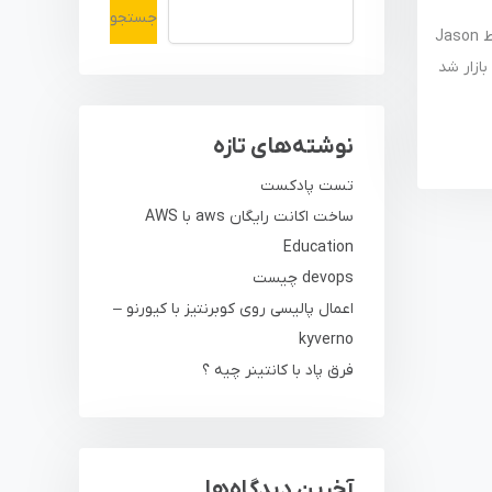
جستجو
Wireguard چیه اصلا ؟ وایرگارد یک VPN Service متن بازی هست که در توسط Jason
استیبل وایرگارد تو مارچ سال 2020 روانه بازار شد
نوشته‌های تازه
تست پادکست
ساخت اکانت رایگان aws با AWS
Education
devops چیست
اعمال پالیسی روی کوبرنتیز با کیورنو –
kyverno
فرق پاد با کانتینر چیه ؟
آخرین دیدگاه‌ها