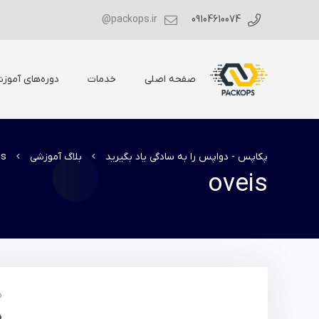
packops.ir@
09104610074
صفحه اصلی
خدمات
دوره‌های آموز
پکاپس - دواپس را به سادگی یاد بگیرید
بلاگ آموزشی
is
oveis
م
ه