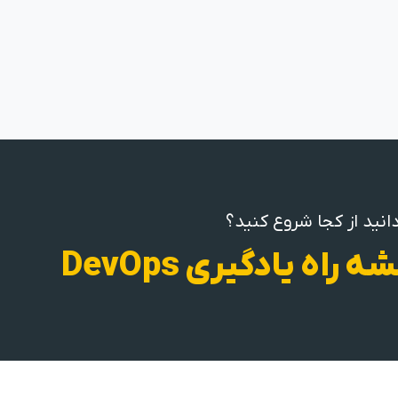
انید از کجا شروع کنید؟
ه راه یادگیری DevOps