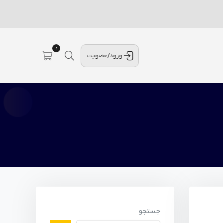
0
ورود/عضویت
جستجو