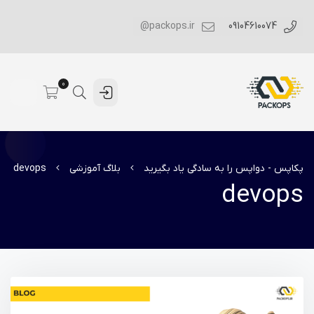
packops.ir@
09104610074
0
پکاپس - دواپس را به سادگی یاد بگیرید
بلاگ آموزشی
devops
devops