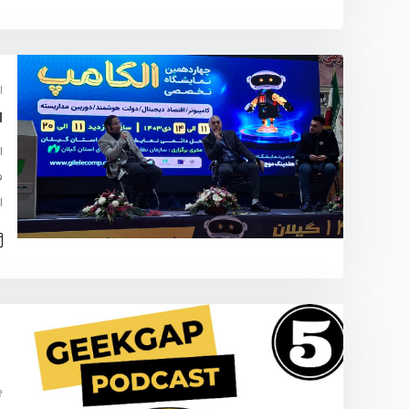
ا
ا
ف
ا
پ