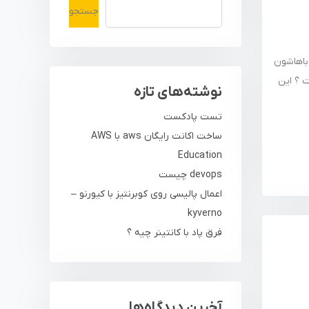
جستجو
باهاشون
ت ؟ این
نوشته‌های تازه
تست پادکست
ساخت اکانت رایگان aws با AWS
Education
devops چیست
اعمال پالیسی روی کوبرنتیز با کیورنو –
kyverno
فرق پاد با کانتینر چیه ؟
آخرین دیدگاه‌ها