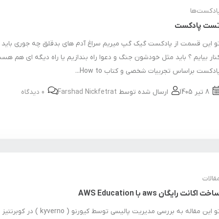
ادکست‌ها
ست پادکست
و این قسمت از پادکست گیک گپ میریم سراغ آدم های بدقلق چه جوری باید 
نار بیایم ؟ باید مثل خودشون جنگ و دعوا راه بندازیم یا راه دیگه ای هم هس
ادکست براساس تجربیات شخصی و کتاب How to...
8 تیر 1405
ارسال شده توسط
Farshad Nickfetrat
0 دیدگاه
قالات
اخت اکانت رایگان aws با AWS Education
تو این مقاله به بررسی مدیریت پالیسی توسط کیورنو ( kyverno ) در کوبرنتیز