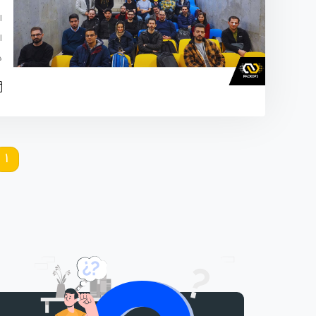
ا
د
1