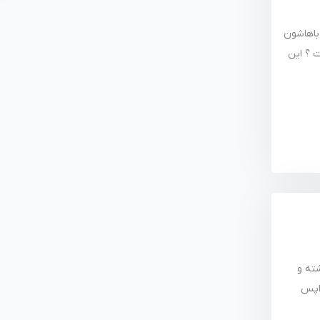
باهاشون
ت ؟ این
ته و
واپس