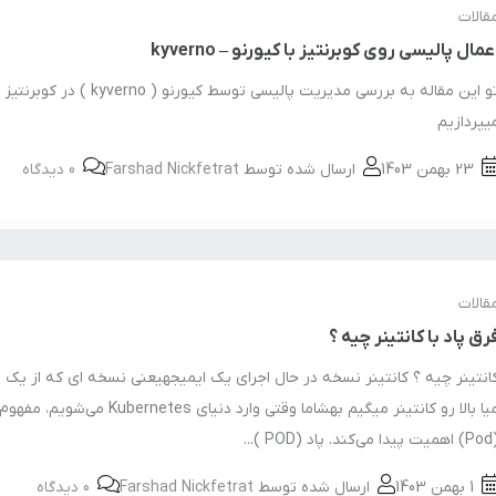
قالات
عمال پالیسی روی کوبرنتیز با کیورنو – kyverno
تو این مقاله به بررسی مدیریت پالیسی توسط کیورنو ( kyverno ) در کوبرنتیز
یپردازیم
23 بهمن 1403
ارسال شده توسط
Farshad Nickfetrat
0 دیدگاه
قالات
رق پاد با کانتینر چیه ؟
انتینر چیه ؟ کانتینر نسخه در حال اجرای یک ایمیجهیعنی نسخه ای که از یک 
میا بالا رو کانتینر میگیم بهشاما وقتی وارد دنیای Kubernetes می‌شو
‌کند. پاد (POD )...
1 بهمن 1403
ارسال شده توسط
Farshad Nickfetrat
0 دیدگاه