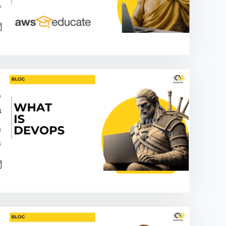
م
م
s
ن