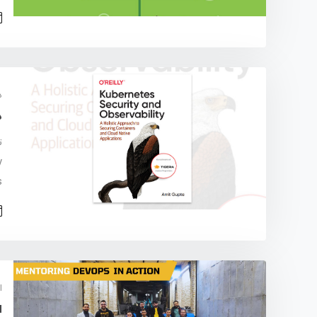
د
دا
vOps
ا
ا