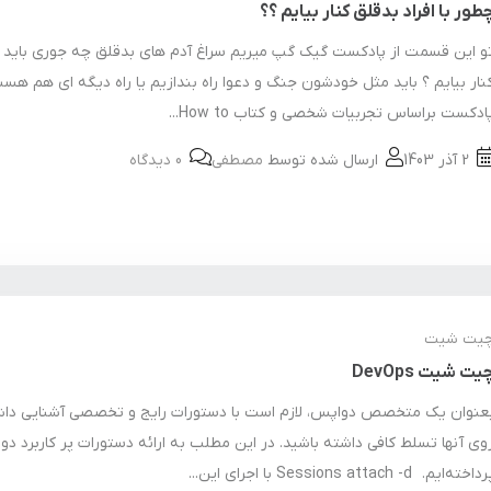
طور با افراد بدقلق کنار بیایم ؟؟
و این قسمت از پادکست گیک گپ میریم سراغ آدم های بدقلق چه جوری باید 
نار بیایم ؟ باید مثل خودشون جنگ و دعوا راه بندازیم یا راه دیگه ای هم هس
ادکست براساس تجربیات شخصی و کتاب How to...
2 آذر 1403
ارسال شده توسط
مصطفی
0 دیدگاه
یت شیت
یت شیت DevOps
عنوان یک متخصص دواپس،‌ لازم است با دستورات رایج و تخصصی آشنایی داش
وی آنها تسلط کافی داشته باشید. در این مطلب به ارائه دستورات پر کاربرد د
داخته‌ایم. Sessions attach -d با اجرای این...