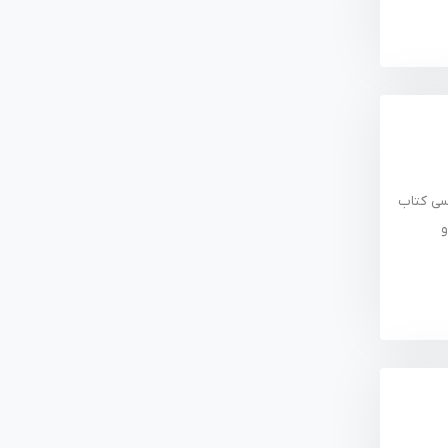
 ۳۰۰ صفحه اول انگلیسی کتاب
Kubernetes S یک منبع جامع برای متخصصان IT و