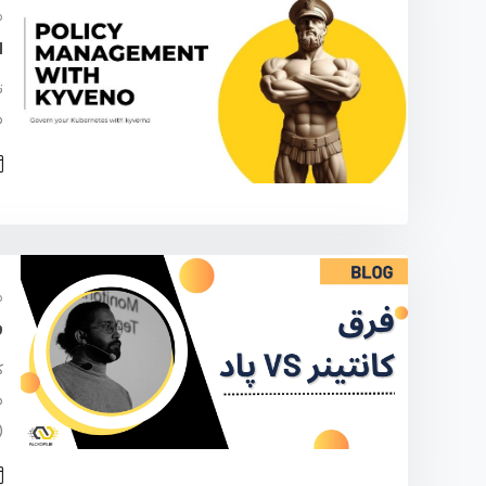
م
ا
م
م
ف
ک
(Pod) اهمیت پیدا می