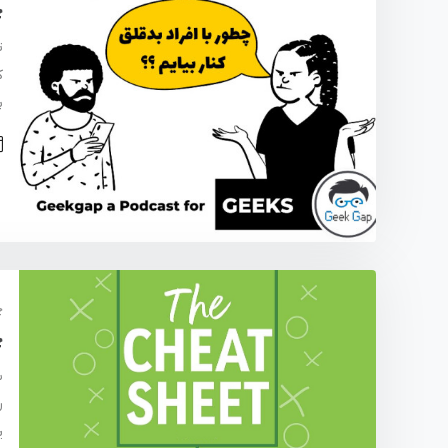
چ
ت
ک
پ
چ
چ
ب
ر
پر