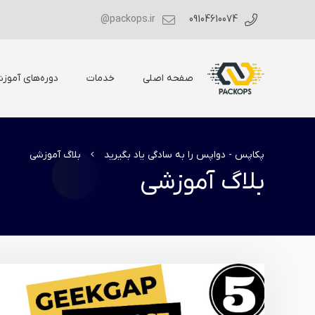
packops.ir@
09104610074
صفحه اصلی
خدمات
دوره‌های آموز
پکاپس - دواپس را به سادگی یاد بگیرید
بلاگ آموزشی
بلاگ آموزشی