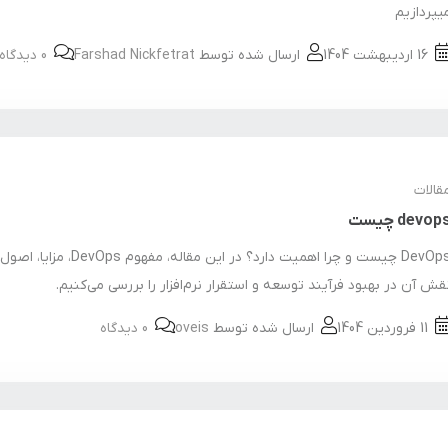
یپردازیم
16 اردیبهشت 1404
ارسال شده توسط
Farshad Nickfetrat
0 دیدگاه
قالات
devop چیست
DevOps چیست و چرا اهمیت دارد؟ در این مقاله، مفه
قش آن در بهبود فرآیند توسعه و استقرار نرم‌افزار را بررسی می‌کنیم.
11 فروردین 1404
ارسال شده توسط
oveis
0 دیدگاه