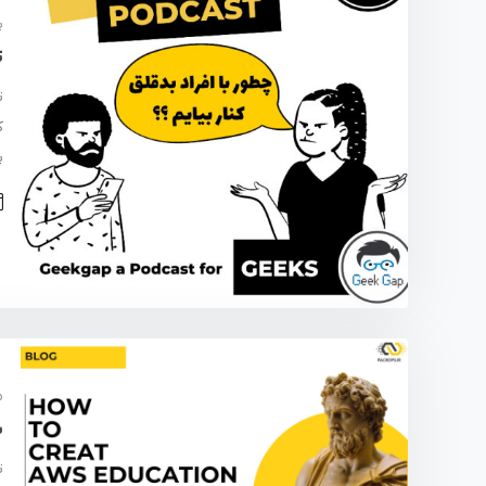
پ
ت
ت
ک
پ
م
س