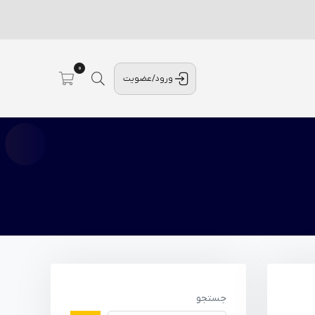
0
ورود/عضویت
جستجو