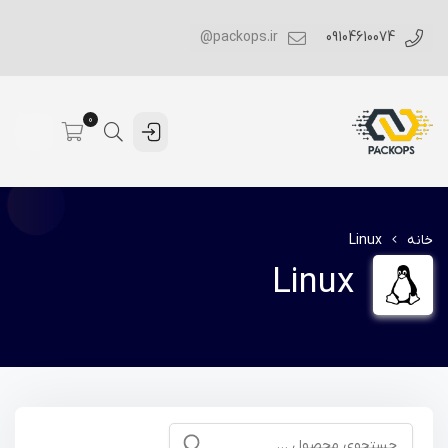
packops.ir@
09104610074
0
خانه
Linux
Linux