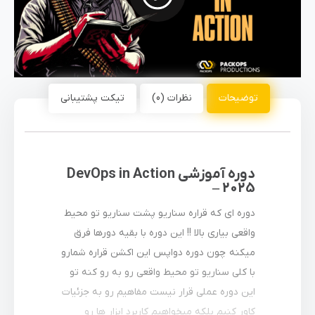
توضیحات
نظرات (0)
تیکت پشتیبانی
دوره آموزشی DevOps in Action
– 2025
دوره ای که قراره سناریو پشت سناریو تو محیط
واقعی بیاری بالا !! این دوره با بقیه دورها فرق
میکنه چون دوره دواپس این اکشن قراره شمارو
با کلی سناریو تو محیط واقعی رو به رو کنه تو
این دوره عملی قرار نیست مفاهیم رو به جزئیات
کاور کنیم بلکه میخواهیم کاربرد ابزار ها رو