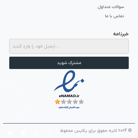
سوالات متداول
تماس با ما
kubernetes , docker
خبرنامه
از برگزاری دوره‌ها و رویدادهای پکاپس زودتر از همه با خبر شوید.
در ادامه، با
داکرایز کردن و dockerfile نوشتن
،
اپ را در یک محیط ایزوله با
Docker
بسته‌بندی
می‌کنیم image repository خودمون رو میاریم
مشترک شوید
برای مدیریت بهتر و مقیاس‌پذیری بالا،
اپلیکیشن را در
Kubernetes
اجرا می‌کنیم. این
کار باعث افزایش دسترس‌پذیری و کاهش
هزینه‌های زیرساختی می‌شود..
© 2024 کلیه حقوق برای پکاپس محفوظ