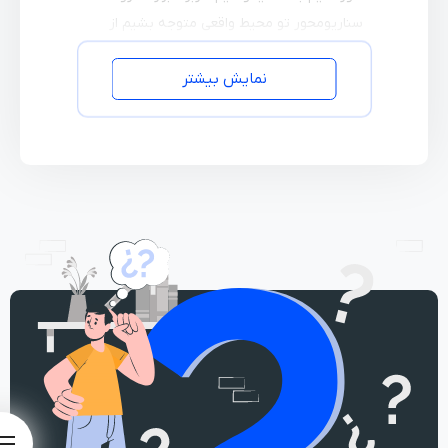
سناریومحور تو محیط واقعی متوجه بشیم از
داکرایز کردن ، بهینه سازی کردنش ، cicd نوشتن
نمایش بیشتر
براش تا جمع آوری لاگ و مانیتور کردن اون و
….کلی سناریو خفن تو این دوره کاور میشه
راستی میدونی که به هرکدوم از بچه ها
لابراتوار
اختصاصی میدیم که درگیر فیلترینگ و
لابراتوار
نباشند و اینجوری هم تمام سناریو ها تو محیط
واقعی انجام میشه
به طور خلاصه در این دوره ما میخوایم
: