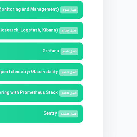
onitoring and Management)
فصل
سوم
icsearch, Logstash, Kibana)
فصل
چهارم
Grafana
فصل
پنجم
penTelemetry: Observability
فصل
ششم
ring with Prometheus Stack
فصل
هفتم
Sentry
فصل
هشتم