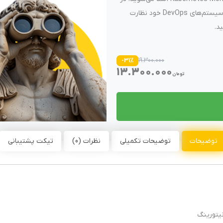
پایان، قادر خواهید بود به‌طور کامل بر عملکرد نرم‌افزارها و سیستم‌های DevOps خود نظارت
د.
19.300.000
-31%
13.300.000
تومان
توضیحات
توضیحات تکمیلی
نظرات (0)
تیکت پشتیبانی
یتورینگ