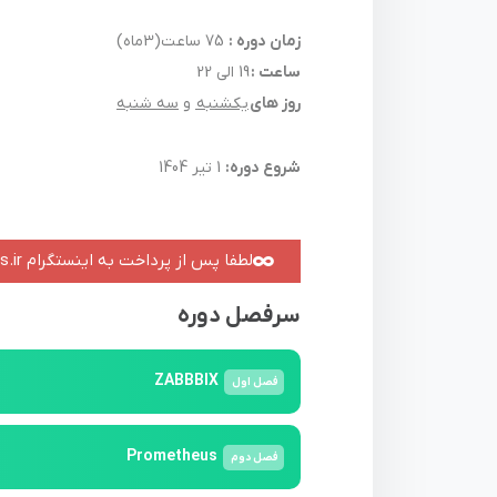
زمان دوره :
75 ساعت(3ماه)
ساعت :
19 الی 22
روز های
یکشنبه
و
سه شنبه
شروع دوره:
1 تیر 1404
لطفا پس از پرداخت به اینستگرام packops.ir@ پیام بدید تا دسترسی های لازم براتون ارسال بشه
سرفصل دوره
ZABBBIX
فصل
اول
Prometheus
فصل
دوم