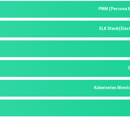
PMM (Percona M
ELK Stack(Elast
O
Kubernetes Monito