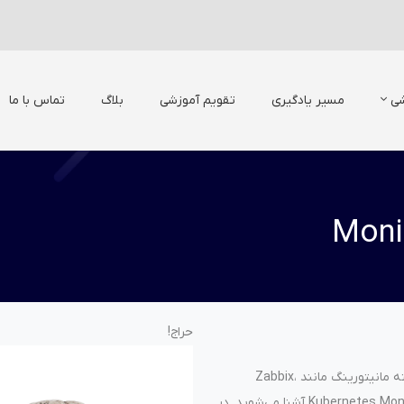
شی
مسیر یادگیری
تقویم آموزشی
بلاگ
تماس با ما
حراج!
در این دوره، به‌صورت جامع و پروژه‌محور با ابزارهای پیشرفته مانیتورینگ مانند Zabbix،
Prometheus، Grafana، Log Stack، PMM و حتی Kubernetes Monitoring آشنا می‌شوید. در