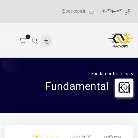
packops.ir@
09104610074
0
خانه
Fundamental
Fundamental
پیش‌فرض
محبوب ترین
بالاترین امتیازها