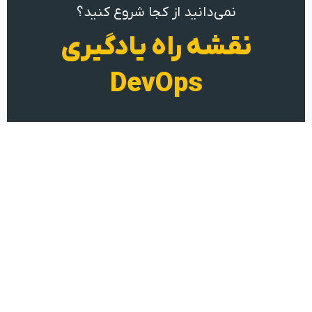
نمی‌دانید از کجا شروع کنید؟
نقشه راه یادگیری
DevOps
شروع یادگیری
یادگیری Devops از جنس تجربه عملی
تهران، کارخانه نوآوری هفت و هشت
09104610074