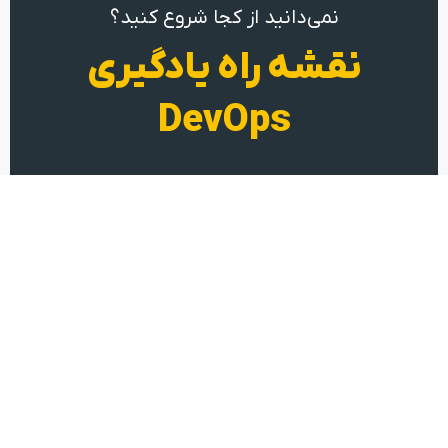
نمی‌دانید از کجا شروع کنید؟
نقشه راه یادگیری
DevOps
شروع یادگیری
یادگیری Devops از جنس تجربه عملی
تهران، کارخانه نوآوری هفت و هشت
09104610074