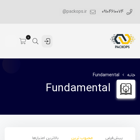
packops.ir@
09104610074
0
خانه
Fundamental
Fundamental
پیش‌فرض
محبوب ترین
بالاترین امتیازها