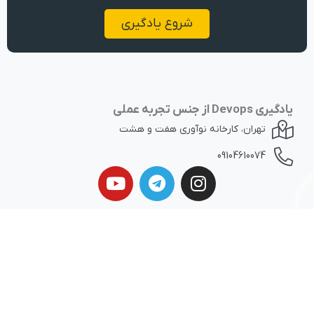
شروع یادگیری
یادگیری Devops از جنس تجربه عملی
تهران، کارخانه نوآوری هفت و هشت
09104610074
پکاپس
دسته‌بندی دوره‌ها
Fundamental
خدمات دواپس
DevOps
خدمات سازمانی
CI/CD
Kubernetes
درباره ما
Linux
Monitoring
نقشه راه یادگیری