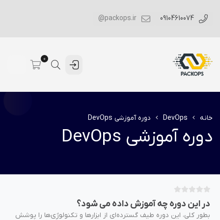
packops.ir@
09104610074
0
خانه
DevOps
دوره آموزشی DevOps
دوره آموزشی DevOps
ب
در این دوره چه آموزش داده می شود؟
د
بطور کلی، این دوره طیف گسترده‌ای از ابزارها و تکنولوژی‌ها را پوشش
و