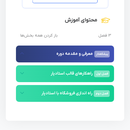
خود استفاده کنید.
محتوای آموزش
همچنین، در این دوره یک نگاهی به Kubernetes با
استفاده از K3S خواهید داشت. Kubernetes یک
3 فصل
باز کردن همه بخش‌ها
سامانه مورد استفاده برای مدیریت و اجرای
برنامه‌های مبتنی بر میکروسرویس است. با استفاده
از K3S، شما خواهید آموخت که چگونه یک کلاستر
معرفی و مقدمه دوره
پیشگفتار
Kubernetes را راه‌اندازی و مدیریت کنید.
راهکارهای قالب استادیار
فصل
اول
در این دوره، LocalStack (Cloud) نیز مورد بررسی
قرار خواهد گرفت. LocalStack یک پلتفرم محلی
راه اندازی فروشگاه با استادیار
فصل
دوم
برای شبیه‌سازی خدمات ابری مانند Amazon Web
Services (AWS) است. با استفاده از LocalStack،
شما می‌توانید برنامه‌های خود را بدون نیاز به اتصال
به محیط ابری واقعی توسعه دهید و تست کنید.