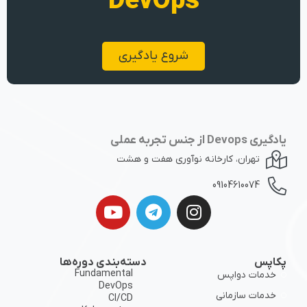
DevOps
شروع یادگیری
یادگیری Devops از جنس تجربه عملی
تهران، کارخانه نوآوری هفت و هشت
09104610074
پکاپس
دسته‌بندی دوره‌ها
Fundamental
خدمات دواپس
DevOps
خدمات سازمانی
CI/CD