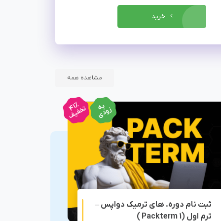
خرید
مشاهده همه
41%
به
تخفیف
زودی
ثبت نام دوره. های ترمیک دواپس –
دوره آموزشی s
غیر حضوری
ترم اول (Packterm 1 )