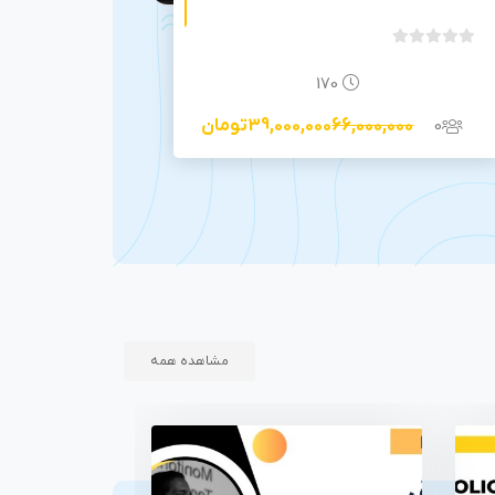
بدون
امتیاز
170
0
0
0
66,000,000
39,000,000
تومان
رای
مشاهده همه