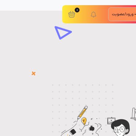
0
ورود/عضویت
Kubern