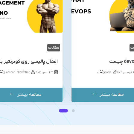
ت
مقالات
d چیست
oveis
0
23 بهمن 1403
Farshad Nickfetrat
مطالعه بیشتر
مطالعه بیشتر