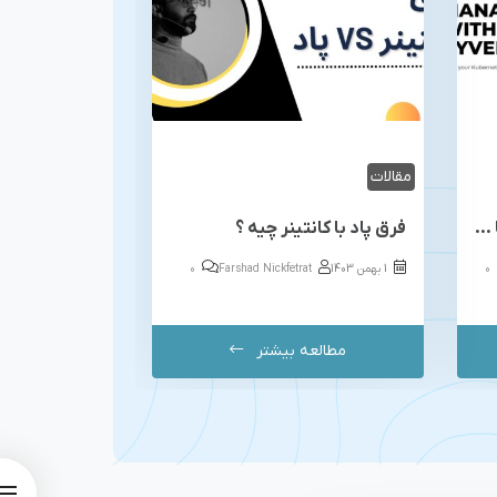
مقالات
اعمال پالیسی روی کوبرنتیز با کیورنو – kyverno
فرق پاد با کانتینر چیه ؟
0
1 بهمن 1403
Farshad Nickfetrat
0
مطالعه بیشتر