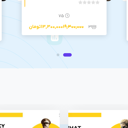
بدون
امتیاز
75
0
رای
3
19,300,000
13,300,000
تومان
ثبت نام ترم اول دواپس
12 فروردین 1404