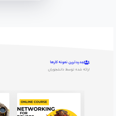
جدیدترین نمونه کارها
ارائه شده توسط دانشجویان
ظ
رف
م
ام
ش
د
ی
ت ت
!