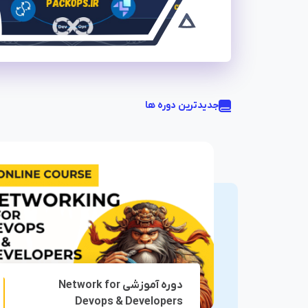
جدیدترین دوره ها
ظ
رف
م
ام
ش
د
ی
ت ت
!
دوره آموزشی Network for
غیر حضوری
غیر
Devops & Developers