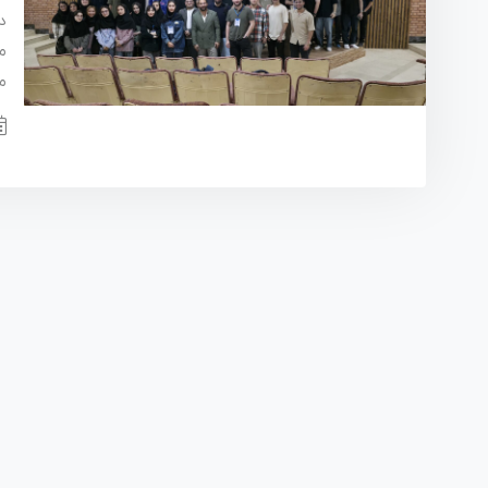
م
موردی (