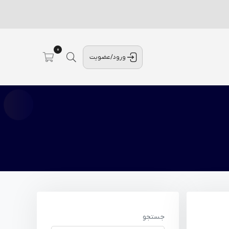
0
ورود/عضویت
جستجو