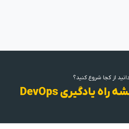
انید از کجا شروع کنید؟
ه راه یادگیری DevOps