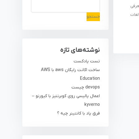
معرفی
لعات
جستجو
نوشته‌های تازه
تست پادکست
ساخت اکانت رایگان aws با AWS
Education
devops چیست
اعمال پالیسی روی کوبرنتیز با کیورنو –
kyverno
فرق پاد با کانتینر چیه ؟