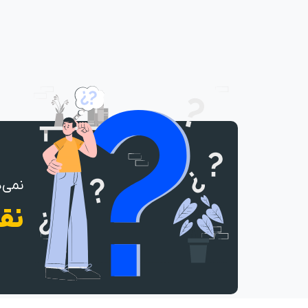
نمی‌د
نقش