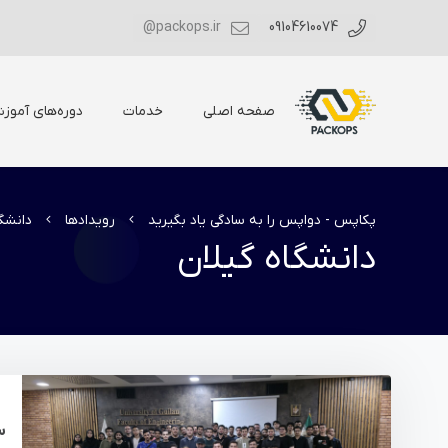
packops.ir@
09104610074
صفحه اصلی
خدمات
دوره‌های آموز
پکاپس - دواپس را به سادگی یاد بگیرید
رویدادها
دانشگا
دانشگاه گیلان
س