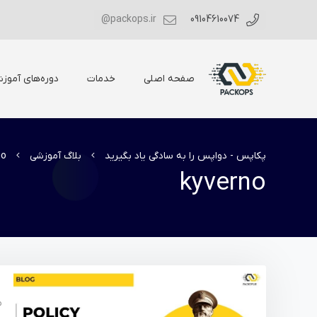
packops.ir@
09104610074
صفحه اصلی
خدمات
دوره‌های آموز
پکاپس - دواپس را به سادگی یاد بگیرید
بلاگ آموزشی
no
kyverno
م