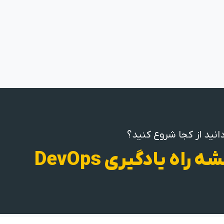
انید از کجا شروع کنید؟
ه راه یادگیری DevOps