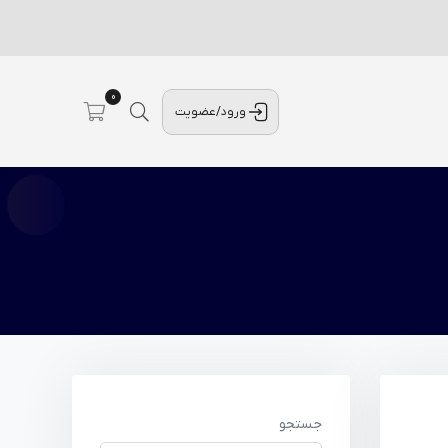
0
ورود/عضویت
جستجو