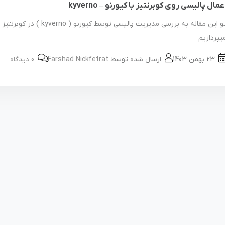
عمال پالیسی روی کوبرنتیز با کیورنو – kyverno
تو این مقاله به بررسی مدیریت پالیسی توسط کیورنو ( kyverno ) در کوبرنتیز
یپردازیم
23 بهمن 1403
ارسال شده توسط
Farshad Nickfetrat
0 دیدگاه