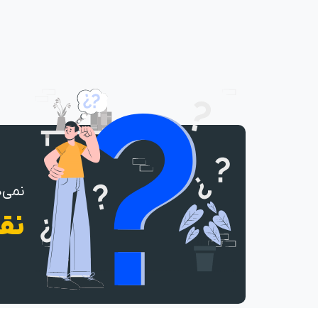
نمی‌د
نقش