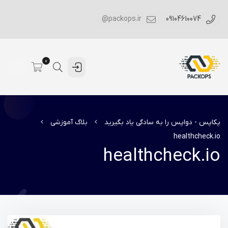
packops.ir@
09104610074
0
پکاپس - دواپس را به سادگی یاد بگیرید
بلاگ آموزشی
healthcheck.io
healthcheck.io