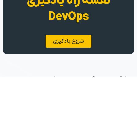
نقشه راه یادگیری
DevOps
شروع یادگیری
یادگیری Devops از جنس تجربه عملی
تهران، کارخانه نوآوری هفت و هشت
09104610074
پکاپس
دسته‌بندی دوره‌ها