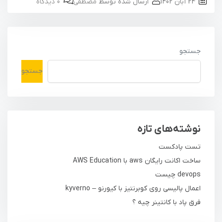
24 آبان 1402
ارسال شده توسط
مصطفی
0 دیدگاه
جستجو
جستجو
نوشته‌های تازه
تست پادکست
ساخت اکانت رایگان aws با AWS Education
devops چیست
اعمال پالیسی روی کوبرنتیز با کیورنو – kyverno
فرق پاد با کانتینر چیه ؟