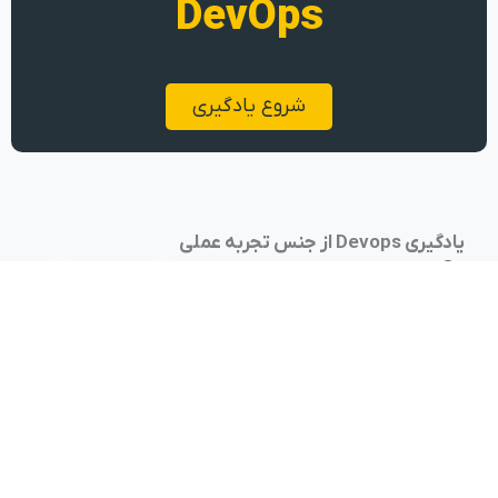
DevOps
شروع یادگیری
یادگیری Devops از جنس تجربه عملی
تهران، کارخانه نوآوری هفت و هشت
09104610074
پکاپس
دسته‌بندی دوره‌ها
Fundamental
خدمات دواپس
DevOps
خدمات سازمانی