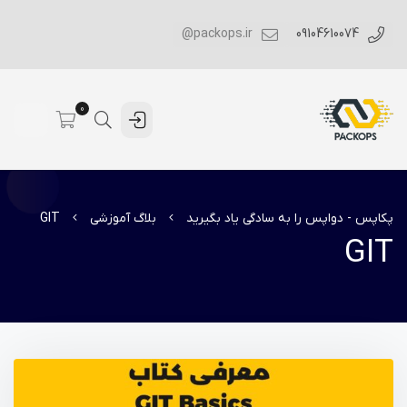
packops.ir@
09104610074
0
پکاپس - دواپس را به سادگی یاد بگیرید
بلاگ آموزشی
GIT
GIT