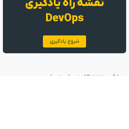
نقشه راه یادگیری
DevOps
شروع یادگیری
یادگیری Devops از جنس تجربه عملی
تهران، کارخانه نوآوری هفت و هشت
09104610074
پکاپس
دسته‌بندی دوره‌ها