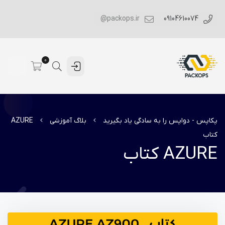
packops.ir@
09104610074
0
پکاپس - دواپس را به سادگی یاد بگیرید
بلاگ آموزشی
AZURE
کتاب
AZURE کتاب