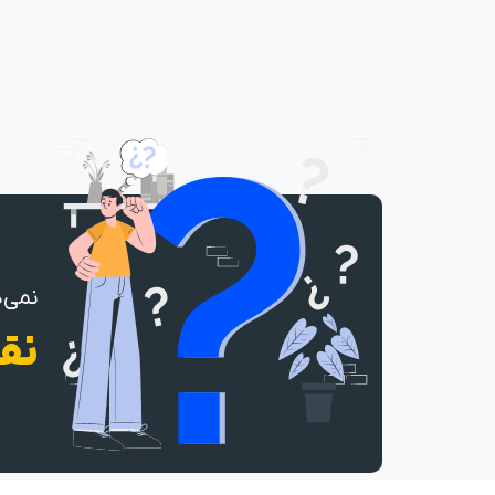
نمی‌د
نقش