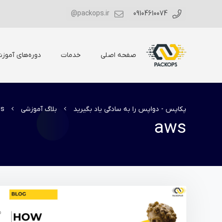
packops.ir@
09104610074
صفحه اصلی
خدمات
دوره‌های آموز
پکاپس - دواپس را به سادگی یاد بگیرید
بلاگ آموزشی
s
aws
م