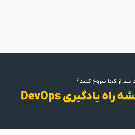
انید از کجا شروع کنید؟
ه راه یادگیری DevOps