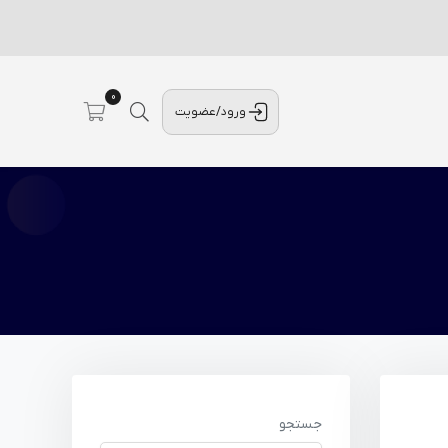
0
ورود/عضویت
جستجو