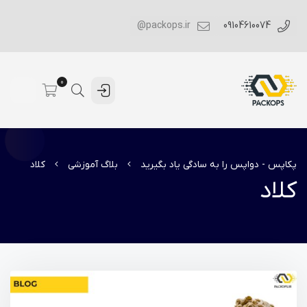
packops.ir@
09104610074
0
پکاپس - دواپس را به سادگی یاد بگیرید
بلاگ آموزشی
کلاد
کلاد