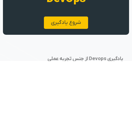
شروع یادگیری
یادگیری Devops از جنس تجربه عملی
تهران، کارخانه نوآوری هفت و هشت
09104610074
پکاپس
دسته‌بندی دوره‌ها
Fundamental
خدمات دواپس
DevOps
خدمات سازمانی
CI/CD