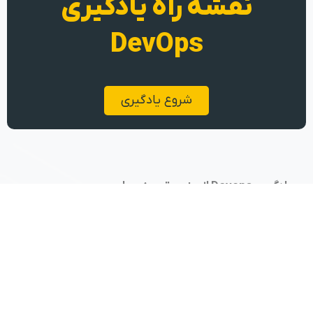
نقشه راه یادگیری
DevOps
شروع یادگیری
یادگیری Devops از جنس تجربه عملی
تهران، کارخانه نوآوری هفت و هشت
09104610074
پکاپس
دسته‌بندی دوره‌ها