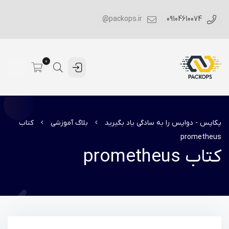
packops.ir@
09104610074
0
پکاپس - دواپس را به سادگی یاد بگیرید
بلاگ آموزشی
کتاب
prometheus
کتاب prometheus