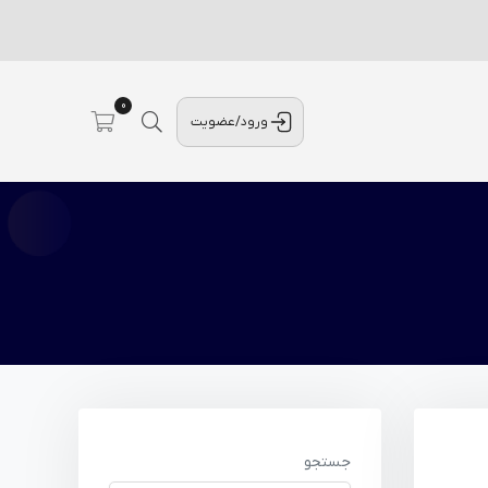
0
ورود/عضویت
جستجو