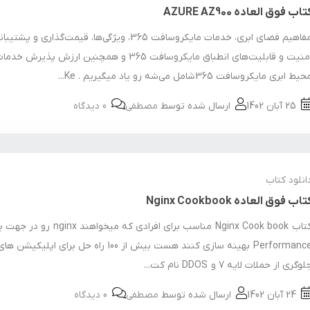
تاب فوق العاده AZURE AZ900
مفاهیم فضای ابری، خدمات مایکروسافت 365، ویژگی‌ها، قیمت‌گذاری و پشتیب
امنیت و قابلیت‌های انطباق مایکروسافت 365 و همچنین ارزش پذیر
یط ابری مایکروسافت 365شامل می‌شه رو یاد میگیریم . Ke...
25 آبان 1402
ارسال شده توسط
مصطفی
0 دیدگاه
انلود کتاب
تاب فوق العاده Nginx Cookbook
کتاب Nginx Cook book مناسب برای افرادی که میخواهند nx
Performance بهینه سازی کنند هست بیش از 100 راه حل برای ا
لوگری از حملات لایه 7 و DDOS نام کت...
24 آبان 1402
ارسال شده توسط
مصطفی
0 دیدگاه