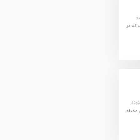
انی،
ش خدمات که در
ngi رو در جهت بهبود
پلیکیشن های مختلف