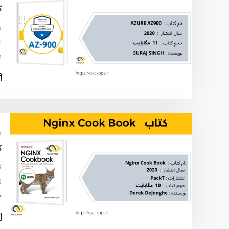
ک
مح
د
ک
ج