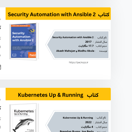
د
کت
م
د
کت
ا