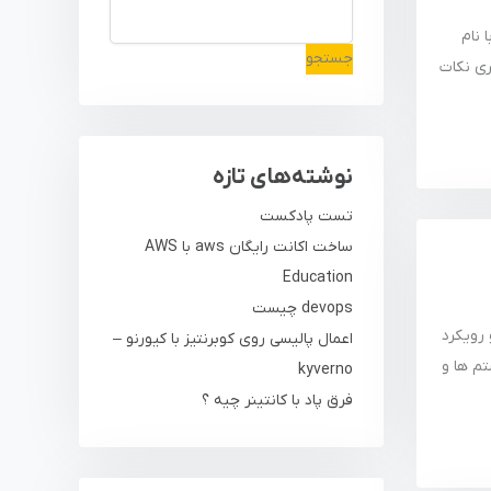
اده با نام
جستجو
جزوه در 50 صفحه یک سری نکات
نوشته‌های تازه
تست پادکست
ساخت اکانت رایگان aws با AWS
Education
devops چیست
رویکرد
اعمال پالیسی روی کوبرنتیز با کیورنو –
تم ها و
kyverno
فرق پاد با کانتینر چیه ؟