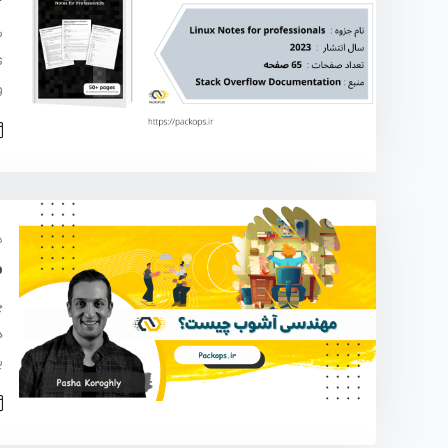
و
د
م
چ
ه
ی