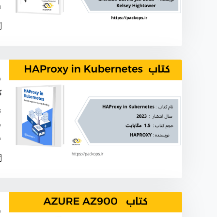
ر
د
ک
ب
د