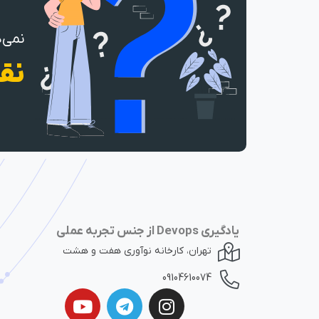
نمی‌د
نقش
یادگیری Devops از جنس تجربه عملی
تهران، کارخانه نوآوری هفت و هشت
09104610074