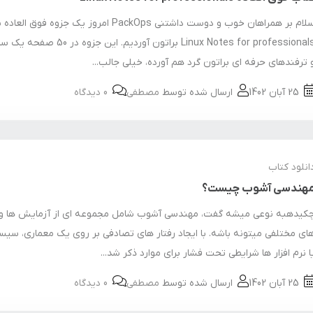
سلام بر همراهان خوب و دوست داشتنی PackOps امروز یک جزوه فوق الع
Linux Notes for professionals براتون آوردیم. این 
 ترفندهای حرفه ای براتون گرد هم آورده، خیلی جالب...
25 آبان 1402
ارسال شده توسط
مصطفی
0 دیدگاه
انلود کتاب
هندسی آشوب چیست؟
کیدهبه نوعی میشه گفت، مهندسی آشوب شامل مجموعه ای از آزمایش ها و 
ای مختلفی میتونه باشه. با ایجاد رفتار های تصادفی بر روی یک معماری، سیس
ا نرم افزار ها شرایطی تحت فشار برای موارد ذکر شد...
25 آبان 1402
ارسال شده توسط
مصطفی
0 دیدگاه