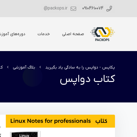
packops.ir@
09104610074
صفحه اصلی
خدمات
دوره‌های آموز
پکاپس - دواپس را به سادگی یاد بگیرید
بلاگ آموزشی
کت
کتاب دواپس
د
کت