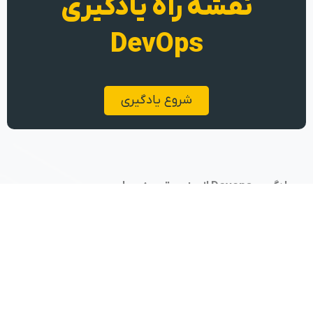
نقشه راه یادگیری
DevOps
شروع یادگیری
یادگیری Devops از جنس تجربه عملی
تهران، کارخانه نوآوری هفت و هشت
09104610074
پکاپس
دسته‌بندی دوره‌ها