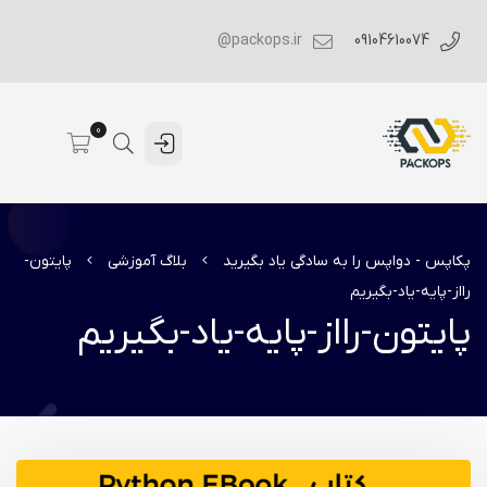
packops.ir@
09104610074
0
پکاپس - دواپس را به سادگی یاد بگیرید
بلاگ آموزشی
پایتون-
رااز-پایه-یاد-بگیریم
پایتون-رااز-پایه-یاد-بگیریم