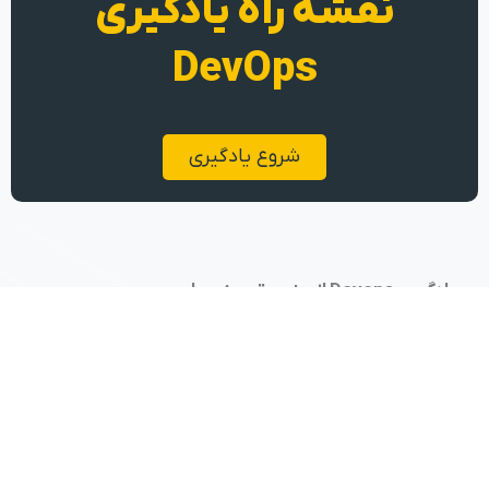
نقشه راه یادگیری
DevOps
شروع یادگیری
یادگیری Devops از جنس تجربه عملی
تهران، کارخانه نوآوری هفت و هشت
09104610074
پکاپس
دسته‌بندی دوره‌ها