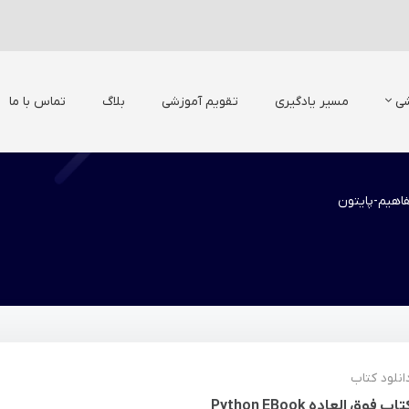
شی
مسیر یادگیری
تقویم آموزشی
بلاگ
تماس با ما
اهیم-پایتون
انلود کتاب
تاب فوق العاده Python EBook