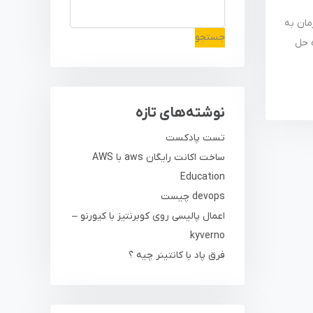
مان به
جستجو
ه حل
نوشته‌های تازه
تست پادکست
ساخت اکانت رایگان aws با AWS
Education
devops چیست
اعمال پالیسی روی کوبرنتیز با کیورنو –
kyverno
فرق پاد با کانتینر چیه ؟