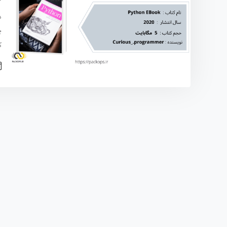
د
چ
ک