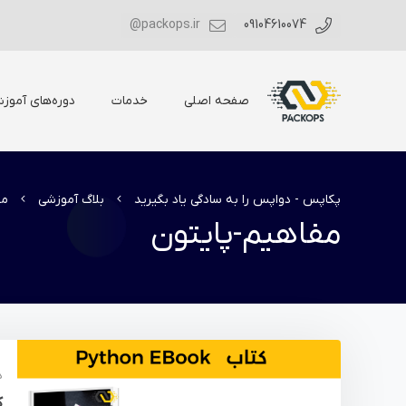
packops.ir@
09104610074
صفحه اصلی
خدمات
دوره‌های آموز
پکاپس - دواپس را به سادگی یاد بگیرید
بلاگ آموزشی
مف
مفاهیم-پایتون
د
ک