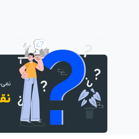
نمی‌د
نقش