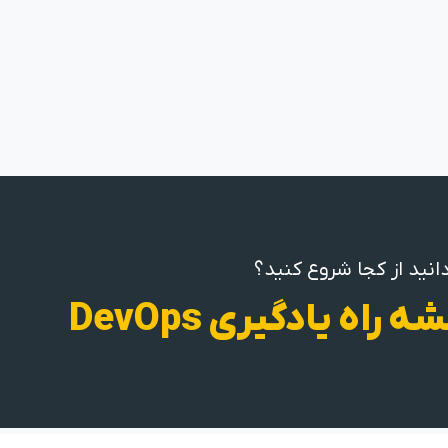
انید از کجا شروع کنید؟
ه راه یادگیری DevOps