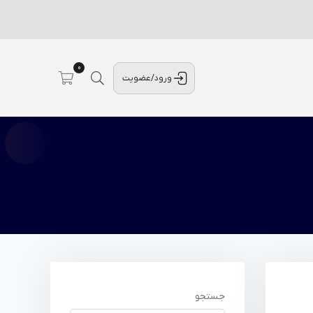
0
ورود/عضویت
جستجو