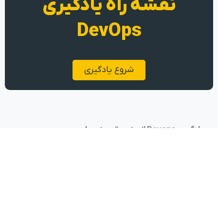
نقشه راه یادگیری
DevOps
شروع یادگیری
یادگیری Devops از جنس تجربه عملی
تهران، کارخانه نوآوری هفت و هشت
09104610074
پکاپس
دسته‌بندی دوره‌ها