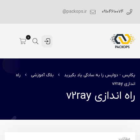
packops.ir@
09104610074
0
پکاپس - دواپس را به سادگی یاد بگیرید
بلاگ آموزشی
راه
اندازی v2ray
راه اندازی v2ray
مقالات