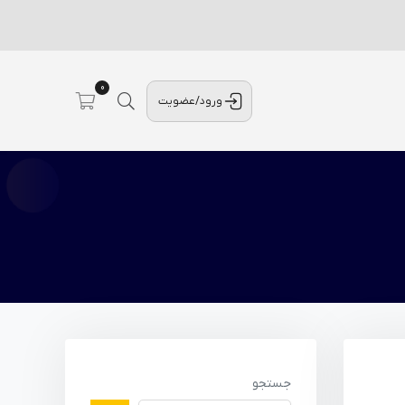
0
ورود/عضویت
جستجو