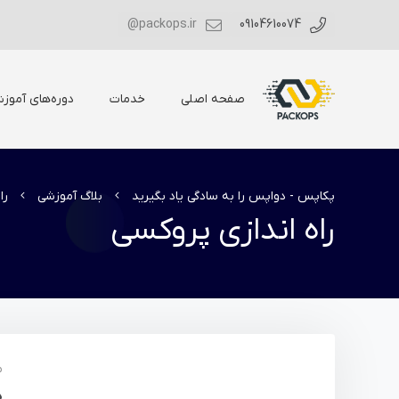
packops.ir@
09104610074
صفحه اصلی
خدمات
دوره‌های آموز
پکاپس - دواپس را به سادگی یاد بگیرید
بلاگ آموزشی
را
راه اندازی پروکسی
م
د