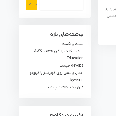
جستجو
ران رو
اش با مشکل
نوشته‌های تازه
تست پادکست
ساخت اکانت رایگان aws با AWS
Education
devops چیست
اعمال پالیسی روی کوبرنتیز با کیورنو –
kyverno
فرق پاد با کانتینر چیه ؟
آخرین دیدگاه‌ها