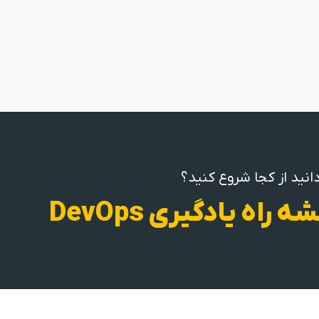
انید از کجا شروع کنید؟
ه راه یادگیری DevOps