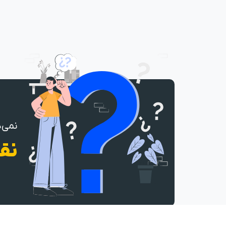
نمی‌د
نقش