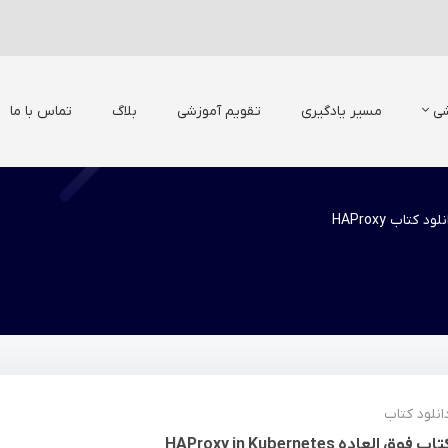
شی
مسیر یادگیری
تقویم آموزشی
بلاگ
تماس با ما
لود کتاب HAProxy
انلود کتاب
تاب فوق العاده HAProxy in Kubernetes