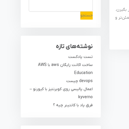
قرار بگیرن.
جستجو
ع‌تر، مطمئن‌تر و
نوشته‌های تازه
تست پادکست
ساخت اکانت رایگان aws با AWS
Education
devops چیست
اعمال پالیسی روی کوبرنتیز با کیورنو –
kyverno
فرق پاد با کانتینر چیه ؟