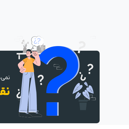
نمی‌د
نقش