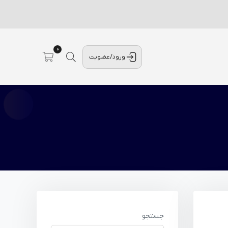
0
ورود/عضویت
جستجو