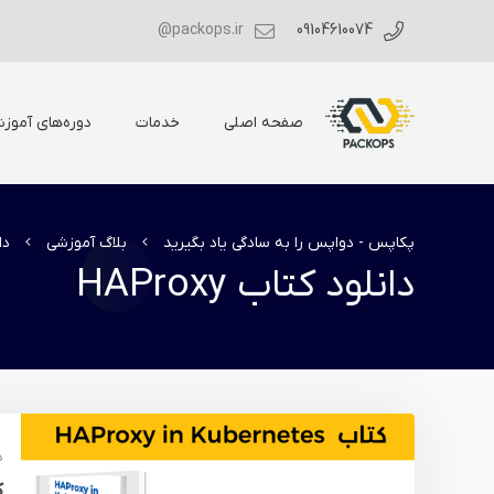
packops.ir@
09104610074
صفحه اصلی
خدمات
دوره‌های آموز
پکاپس - دواپس را به سادگی یاد بگیرید
بلاگ آموزشی
دان
دانلود کتاب HAProxy
د
ک