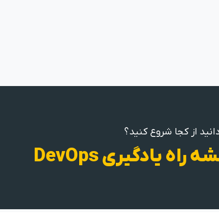
انید از کجا شروع کنید؟
ه راه یادگیری DevOps