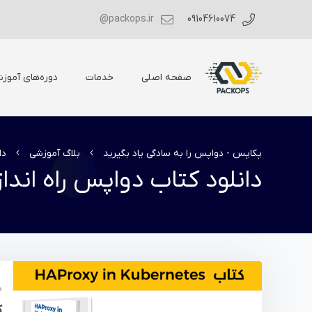
packops.ir@
09104610074
صفحه اصلی
خدمات
دوره‌های آموز
پکاپس - دواپس را به سادگی یاد بگیرید
بلاگ آموزشی
دا
دانلود کتاب دواپس راه اندازی roxy
د
ک