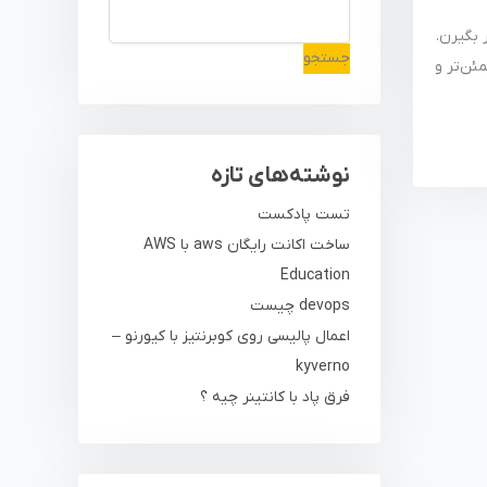
قرار بگیرن.
جستجو
ع‌تر، مطمئن‌تر و
نوشته‌های تازه
تست پادکست
ساخت اکانت رایگان aws با AWS
Education
devops چیست
اعمال پالیسی روی کوبرنتیز با کیورنو –
kyverno
فرق پاد با کانتینر چیه ؟