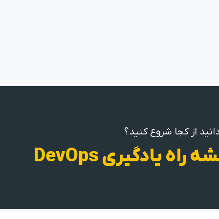
انید از کجا شروع کنید؟
ه راه یادگیری DevOps