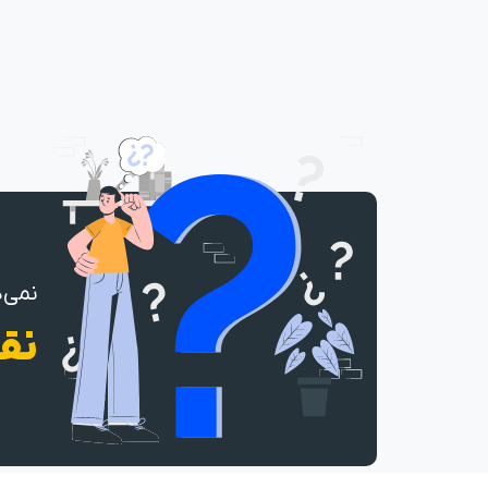
نمی‌د
نقش