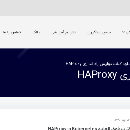
شی
مسیر یادگیری
تقویم آموزشی
بلاگ
تماس با ما
نلود کتاب دواپس راه اندازی HAProxy
HAP
انلود کتاب
تاب فوق العاده HAProxy in Kubernetes