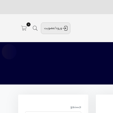
0
ورود/عضویت
جستجو