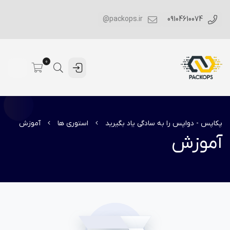
packops.ir@
09104610074
0
پکاپس - دواپس را به سادگی یاد بگیرید
استوری ها
آموزش
آموزش